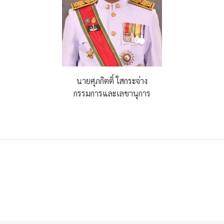
นายศุภกิตติ์ ใสกระจ่าง
กรรมการและเลขานุการ
มทรัพย์กรมประมง จำกัด